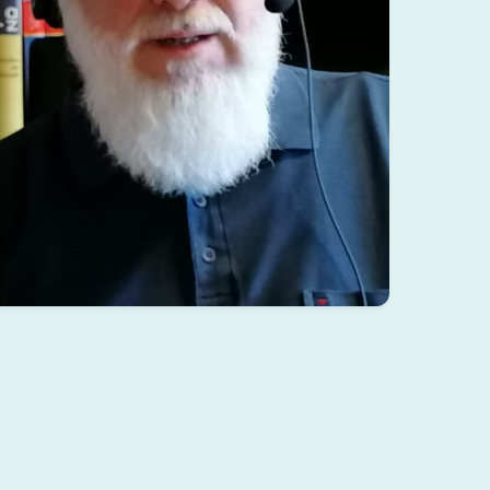
Harald Ziebarth
hz001.png